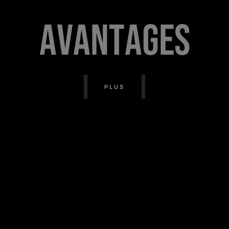
A
v
a
n
t
a
g
e
s
PLUS