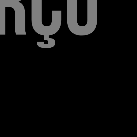
r
ç
u