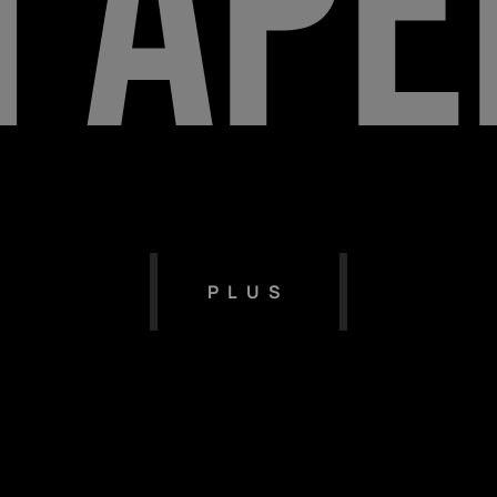
M
A
p
e
PLUS