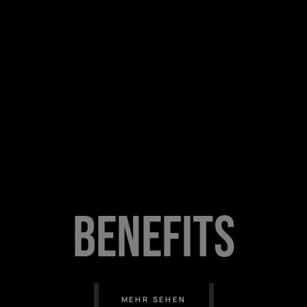
B
e
n
e
f
i
t
s
MEHR SEHEN